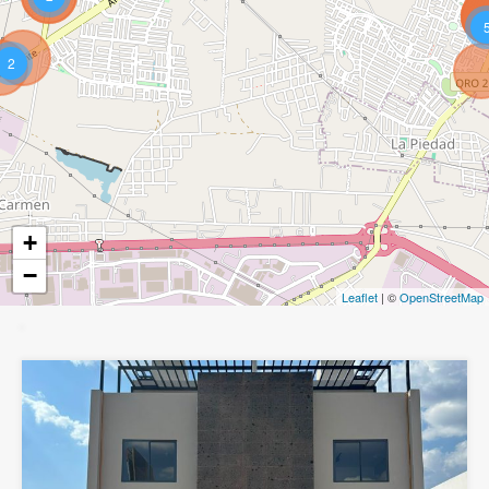
2
+
−
Leaflet
| ©
OpenStreetMap