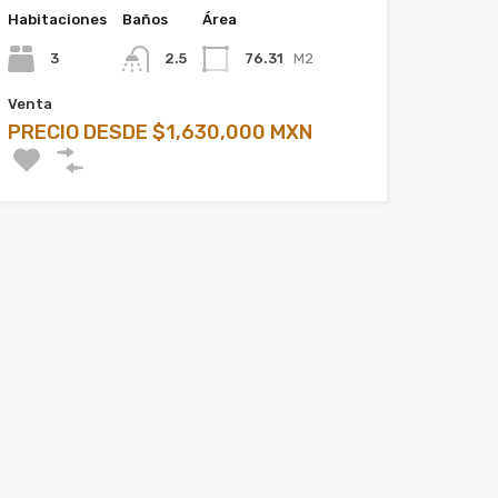
Habitaciones
Baños
Área
3
2.5
76.31
M2
Venta
PRECIO DESDE $1,630,000 MXN