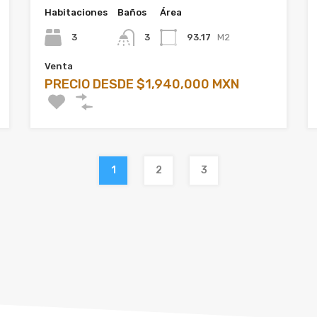
Habitaciones
Baños
Área
3
3
93.17
M2
Venta
PRECIO DESDE $1,940,000 MXN
1
2
3