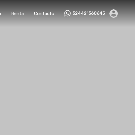
a
Renta
Contácto
524421560645